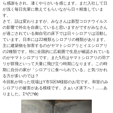
ら感謝をされ、凄くやりがいを感じます。まだ入社して日
が浅く毎日先輩に教えてもらいながら日々精進していま
す。
さて、話は変わりますが、みなさんは新型コロナウイルス
の影響で外出を自粛していると思いますがですがみなさん
が過ごされている御自宅の床下では日々シロアリは活動し
ています。日本には22種類もシロアリの種類があります。
主に建築物を加害するのがヤマトシロアリとイエシロアリ
の2種類です。特に全国的に広範囲で生息が確認されている
のがヤマトシロアリです。また5月はヤマトシロアリの羽ア
リが群飛といって大量に飛び立つ時期になります。この時
期に自分の家が「シロアリに食べられている」と気づかれ
る方が多いのでは？
今回私が伺った現場はY市S区M様邸のお宅です。和室のみ
シロアリの被害がある模様です。さぁいざ床下へ！……あ
りました。Σ੧(❛□❛✿)