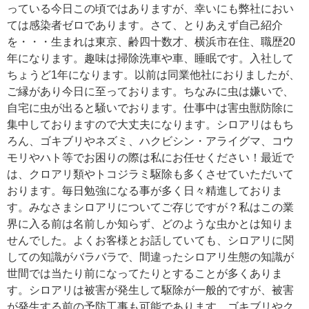
っている今日この頃ではありますが、幸いにも弊社におい
ては感染者ゼロであります。さて、とりあえず自己紹介
を・・・生まれは東京、齢四十数才、横浜市在住、職歴20
年になります。趣味は掃除洗車や車、睡眠です。入社して
ちょうど1年になります。以前は同業他社におりましたが、
ご縁があり今日に至っております。ちなみに虫は嫌いで、
自宅に虫が出ると騒いでおります。仕事中は害虫獣防除に
集中しておりますので大丈夫になります。シロアリはもち
ろん、ゴキブリやネズミ、ハクビシン・アライグマ、コウ
モリやハト等でお困りの際は私にお任せください！最近で
は、クロアリ類やトコジラミ駆除も多くさせていただいて
おります。毎日勉強になる事が多く日々精進しておりま
す。みなさまシロアリについてご存じですが？私はこの業
界に入る前は名前しか知らず、どのような虫かとは知りま
せんでした。よくお客様とお話していても、シロアリに関
しての知識がバラバラで、間違ったシロアリ生態の知識が
世間では当たり前になってたりとすることが多くありま
す。シロアリは被害が発生して駆除が一般的ですが、被害
が発生する前の予防工事も可能であります。ゴキブリやク