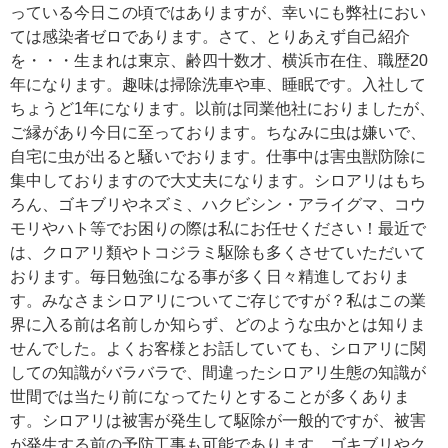
っている今日この頃ではありますが、幸いにも弊社におい
ては感染者ゼロであります。さて、とりあえず自己紹介
を・・・生まれは東京、齢四十数才、横浜市在住、職歴20
年になります。趣味は掃除洗車や車、睡眠です。入社して
ちょうど1年になります。以前は同業他社におりましたが、
ご縁があり今日に至っております。ちなみに虫は嫌いで、
自宅に虫が出ると騒いでおります。仕事中は害虫獣防除に
集中しておりますので大丈夫になります。シロアリはもち
ろん、ゴキブリやネズミ、ハクビシン・アライグマ、コウ
モリやハト等でお困りの際は私にお任せください！最近で
は、クロアリ類やトコジラミ駆除も多くさせていただいて
おります。毎日勉強になる事が多く日々精進しておりま
す。みなさまシロアリについてご存じですが？私はこの業
界に入る前は名前しか知らず、どのような虫かとは知りま
せんでした。よくお客様とお話していても、シロアリに関
しての知識がバラバラで、間違ったシロアリ生態の知識が
世間では当たり前になってたりとすることが多くありま
す。シロアリは被害が発生して駆除が一般的ですが、被害
が発生する前の予防工事も可能であります。ゴキブリやク